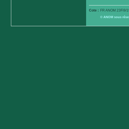
Cote :
FR ANOM 23Fi9/1
© ANOM sous réserv