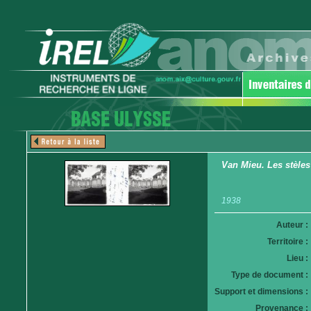
Van Mieu. Les stèles
1938
Auteur :
Territoire :
Lieu :
Type de document :
Support et dimensions :
Provenance :