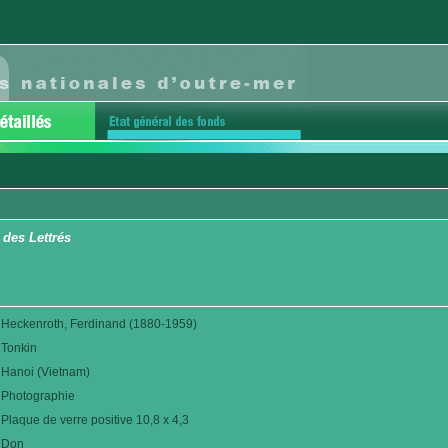
 des Lettrés
Heckenroth, Ferdinand (1880-1959)
Tonkin
Hanoi (Vietnam)
Photographie
Plaque de verre positive 10,8 x 4,3
Don