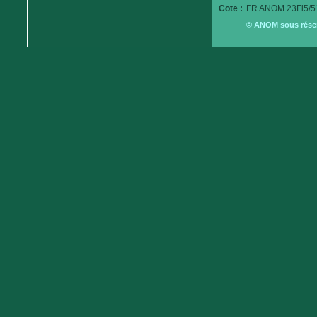
Cote :
FR ANOM 23Fi5/5
© ANOM sous réserv