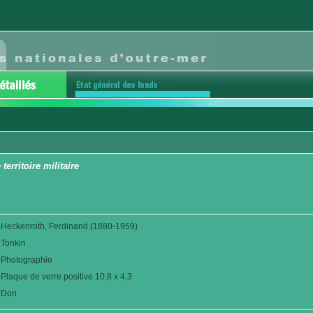
erritoire militaire
Heckenroth, Ferdinand (1880-1959)
Tonkin
Photographie
Plaque de verre positive 10,8 x 4,3
Don