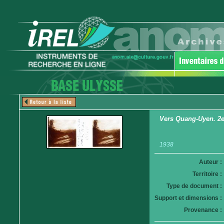
Vers Quang-Uyen. 2e t
1938
Auteur :
Territoire :
Type de document :
Support et dimensions :
Provenance :