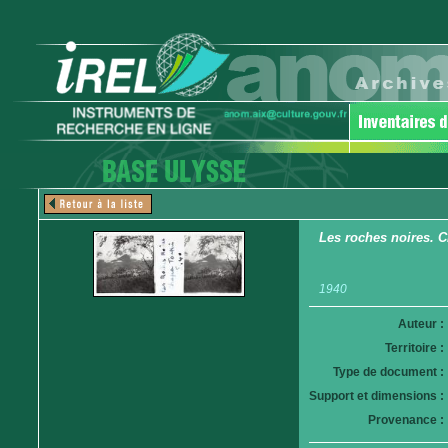
Les roches noires. C
1940
Auteur :
Territoire :
Type de document :
Support et dimensions :
Provenance :