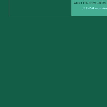
Cote :
FR ANOM 23Fi5/1
© ANOM sous réserv