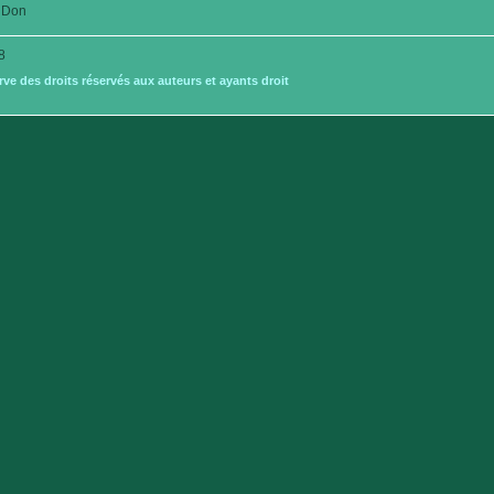
Don
8
e des droits réservés aux auteurs et ayants droit