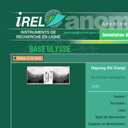
Hagiang (Ha Giang)
Au loin les montagnes.
1938
Auteur :
Territoire :
Lieu :
Type de document :
Support et dimensions :