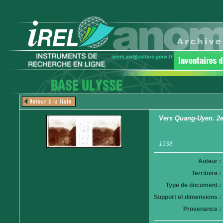
Vers Quang-Uyen. 2e t
1938
Auteur :
Territoire :
Type de document :
Support et dimensions :
Provenance :