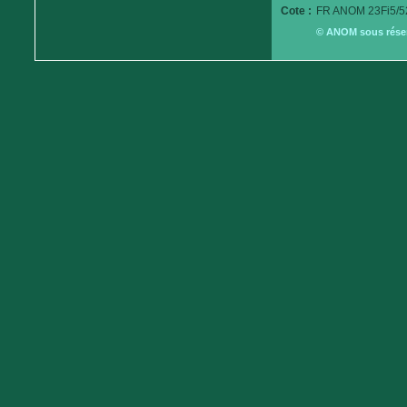
Cote :
FR ANOM 23Fi5/5
© ANOM sous réserv