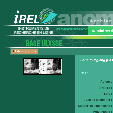
Foire d'Hagiang (Ha 
1939
Auteur :
Territoire :
Lieu :
Type de document :
Support et dimensions :
Provenance :