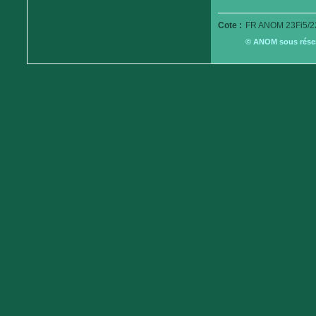
Cote :
FR ANOM 23Fi5/2
© ANOM sous réserv