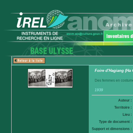
Foire d'Hagiang (Ha 
Des femmes en costume 
1939
Auteur :
Territoire :
Lieu :
Type de document :
Support et dimensions :