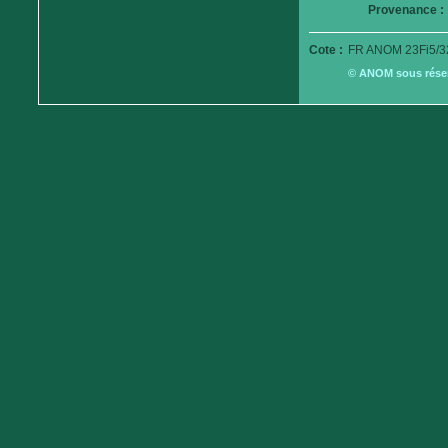
Provenance :
Cote :
FR ANOM 23Fi5/3
© ANOM sous réserv