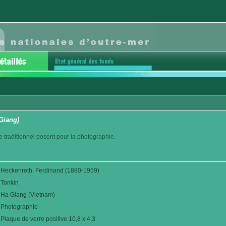
Giang)
traditionnel posent pour la photographie.
Heckenroth, Ferdinand (1880-1959)
Tonkin
Ha Giang (Vietnam)
Photographie
Plaque de verre positive 10,8 x 4,3