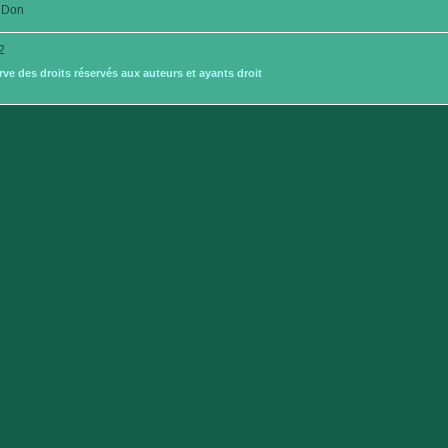
Don
2
e des droits réservés aux auteurs et ayants droit