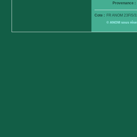
Provenance :
Cote :
FR ANOM 23Fi5/3
© ANOM sous réserv