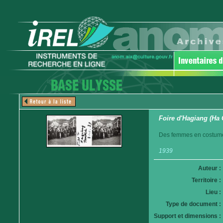
Foire d'Hagiang (Ha 
Des femmes en costume 
1939
Auteur :
Territoire :
Lieu :
Type de document :
Support et dimensions :