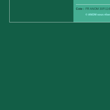
Cote :
FR ANOM 30Fi116
© ANOM sous réserv