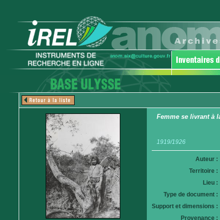
Femme se livrant à l
1919/1926
Auteur :
Territoire :
Lieu :
Type de document :
Support et dimensions :
Provenance :