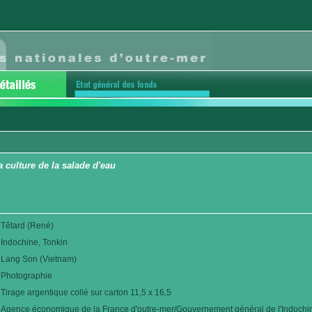
a culture de la salade d'eau
Têtard (René)
Indochine, Tonkin
Lang Son (Vietnam)
Photographie
Tirage argentique collé sur carton 11,5 x 16,5
Agence économique de la France d'outre-mer/Gouvernement général de l'Indochi