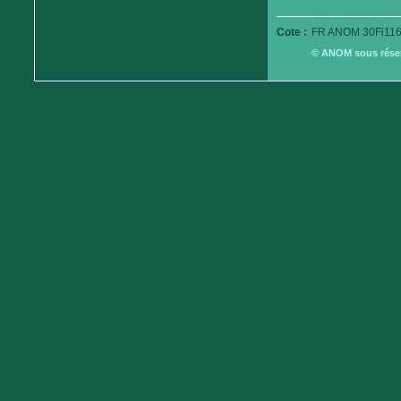
Cote :
FR ANOM 30Fi116
© ANOM sous réserv