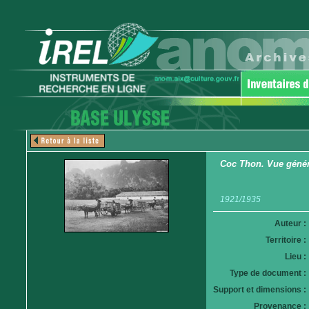
Coc Thon. Vue généra
1921/1935
Auteur :
Territoire :
Lieu :
Type de document :
Support et dimensions :
Provenance :