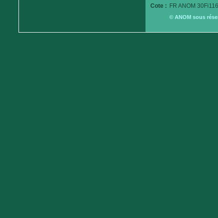
Cote :
FR ANOM 30Fi116
© ANOM sous réserv