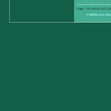
Cote :
FR ANOM 30Fi116
© ANOM sous réserv