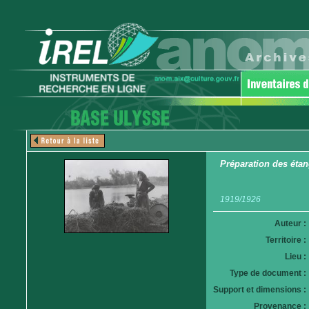
Préparation des éta
1919/1926
Auteur :
Territoire :
Lieu :
Type de document :
Support et dimensions :
Provenance :