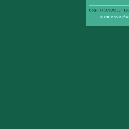
Cote :
FR ANOM 30Fi116
© ANOM sous réserv