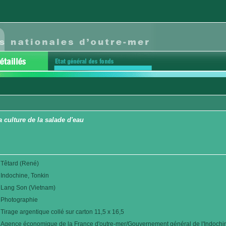
a culture de la salade d'eau
Têtard (René)
Indochine, Tonkin
Lang Son (Vietnam)
Photographie
Tirage argentique collé sur carton 11,5 x 16,5
Agence économique de la France d'outre-mer/Gouvernement général de l'Indochi