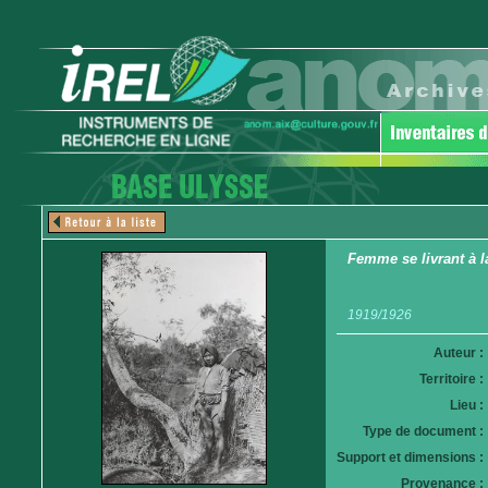
Femme se livrant à l
1919/1926
Auteur :
Territoire :
Lieu :
Type de document :
Support et dimensions :
Provenance :