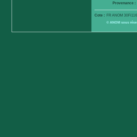
Provenance :
Cote :
FR ANOM 30Fi116
© ANOM sous réserv