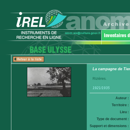
La campagne de Tie
Rizières.
1921/1935
Auteur :
Territoire :
Lieu :
Type de document :
Support et dimensions :