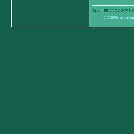
Cote :
FR ANOM 30Fi116
© ANOM sous réserv