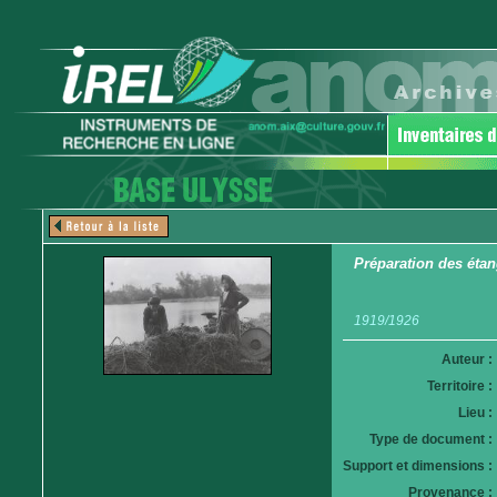
Préparation des éta
1919/1926
Auteur :
Territoire :
Lieu :
Type de document :
Support et dimensions :
Provenance :