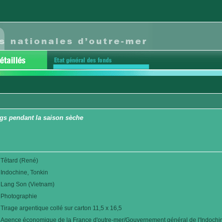
ngs pendant la saison sèche
Têtard (René)
Indochine, Tonkin
Lang Son (Vietnam)
Photographie
Tirage argentique collé sur carton 11,5 x 16,5
Agence économique de la France d'outre-mer/Gouvernement général de l'Indochi