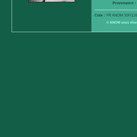
Provenance :
Cote :
FR ANOM 30Fi116
© ANOM sous réserv