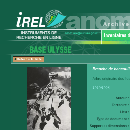
Branche de bancoulier 
Arbre originaire des îl
1919/1926
Auteur :
Territoire :
Lieu :
Type de document :
Support et dimensions :