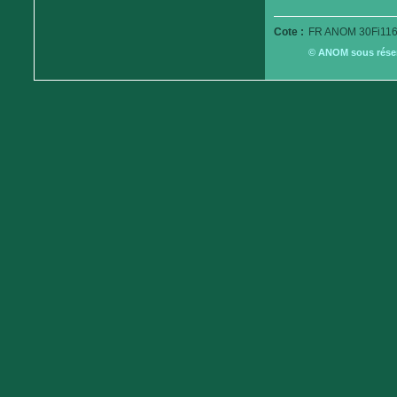
Cote :
FR ANOM 30Fi116
© ANOM sous réserv