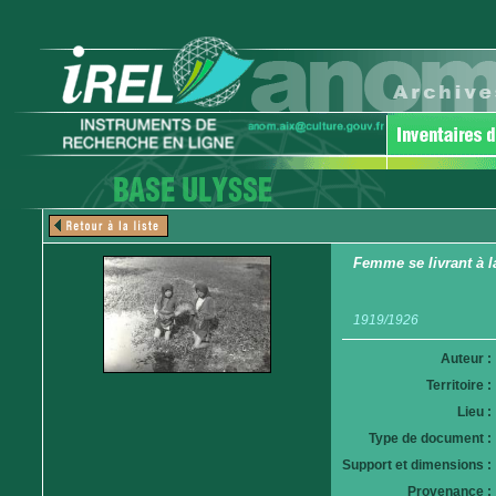
Femme se livrant à l
1919/1926
Auteur :
Territoire :
Lieu :
Type de document :
Support et dimensions :
Provenance :