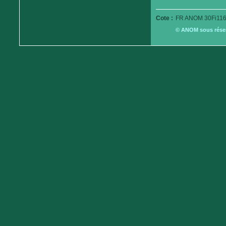
Cote :
FR ANOM 30Fi116
© ANOM sous réserv