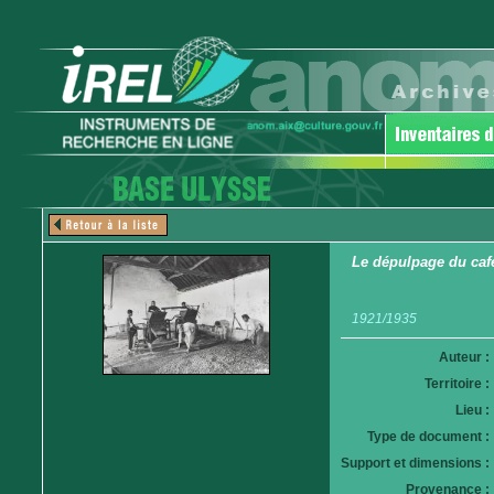
Le dépulpage du caf
1921/1935
Auteur :
Territoire :
Lieu :
Type de document :
Support et dimensions :
Provenance :