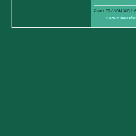
Cote :
FR ANOM 30Fi116
© ANOM sous réserv