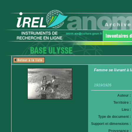
Femme se livrant à l
1919/1926
Auteur :
Territoire :
Lieu :
Type de document :
Support et dimensions :
Provenance :