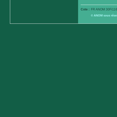
Cote :
FR ANOM 30Fi116
© ANOM sous réserv