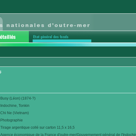
é
Busy (Léon) (1874-?)
Indochine, Tonkin
Chi Ne (Vietnam)
Photographie
Tirage argentique collé sur carton 11,5 x 16,5
Agence économique de la France d'outre-mer/Gouvernement général de l'Indochi