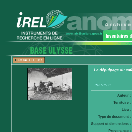
Le dépulpage du caf
1921/1935
Auteur :
Territoire :
Lieu :
Type de document :
Support et dimensions :
Provenance :