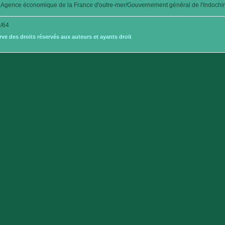
Agence économique de la France d'outre-mer/Gouvernement général de l'Indochi
/64
e des droits réservés aux auteurs et ayants droit