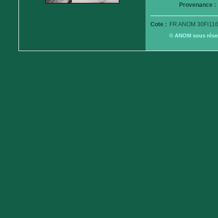
Provenance :
Cote :
FR ANOM 30Fi116
© ANOM sous réserv