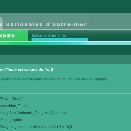
(l'huile est extraite du fruit)
es de la Sonde, dont le nom vient de Bancoulen, une ville de Sumatra.
Têtard (René)
Indochine, Tonkin
Lang Son (Vietnam) ; Dong Mo (Vietnam)
Photographie
Tirage argentique collé sur carton 11,5 x 16,5