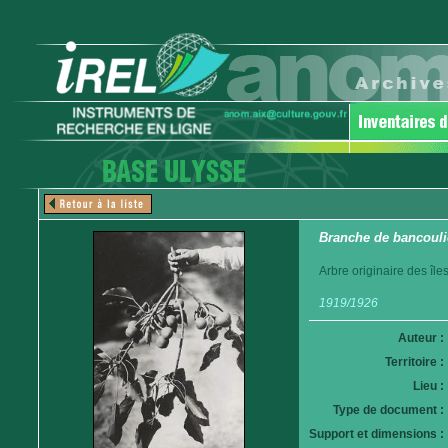
Branche de bancoulier 
Arbre originaire des îl
1919/1926
Auteur :
Territoire :
Lieu :
Type de document :
Support et dimensions :