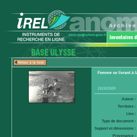
Femme se livrant à l
1919/1926
Auteur :
Territoire :
Lieu :
Type de document :
Support et dimensions :
Provenance :