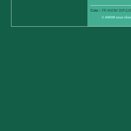
Cote :
FR ANOM 30Fi116
© ANOM sous réserv