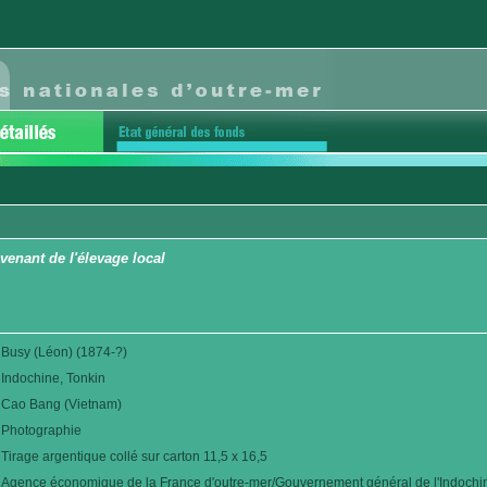
venant de l'élevage local
Busy (Léon) (1874-?)
Indochine, Tonkin
Cao Bang (Vietnam)
Photographie
Tirage argentique collé sur carton 11,5 x 16,5
Agence économique de la France d'outre-mer/Gouvernement général de l'Indochi