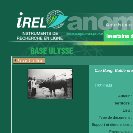
Cao Bang. Buffle pro
1921/1935
Auteur :
Territoire :
Lieu :
Type de document :
Support et dimensions :
Provenance :