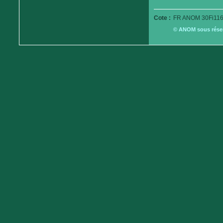
Cote :
FR ANOM 30Fi116
© ANOM sous réserv