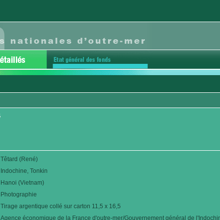
é
Têtard (René)
Indochine, Tonkin
Hanoi (Vietnam)
Photographie
Tirage argentique collé sur carton 11,5 x 16,5
Agence économique de la France d'outre-mer/Gouvernement général de l'Indochi