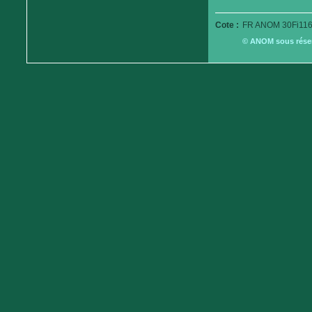
Cote :
FR ANOM 30Fi116
© ANOM sous réserv