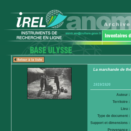
La marchande de th
1919/1926
Auteur :
Territoire :
Lieu :
Type de document :
Support et dimensions :
Provenance :