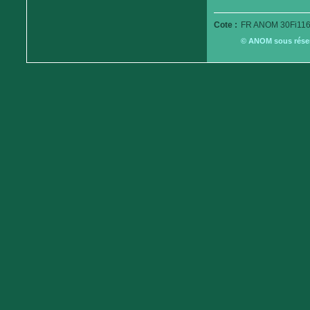
Cote :
FR ANOM 30Fi116
© ANOM sous réserv