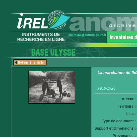
La marchande de th
1919/1926
Auteur :
Territoire :
Lieu :
Type de document :
Support et dimensions :
Provenance :