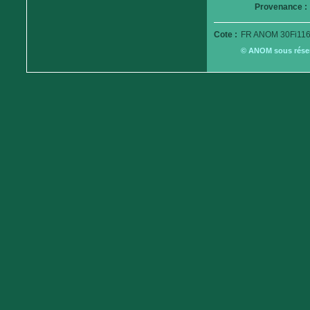
Provenance :
Cote :
FR ANOM 30Fi116
© ANOM sous réserv