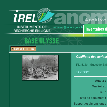
Cueillette des cerise
Plantation Guyot de Sali
1921/1935
Auteur :
Territoire :
Lieu :
Type de document :
Support et dimensions :