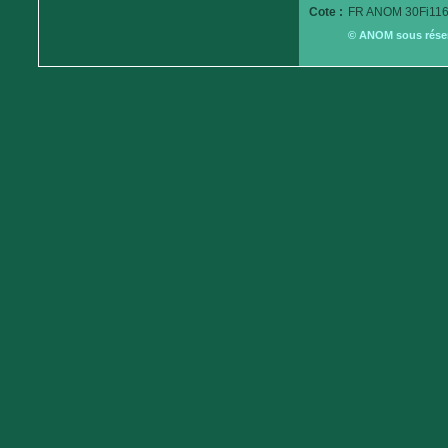
Cote :
FR ANOM 30Fi116
© ANOM sous réserv