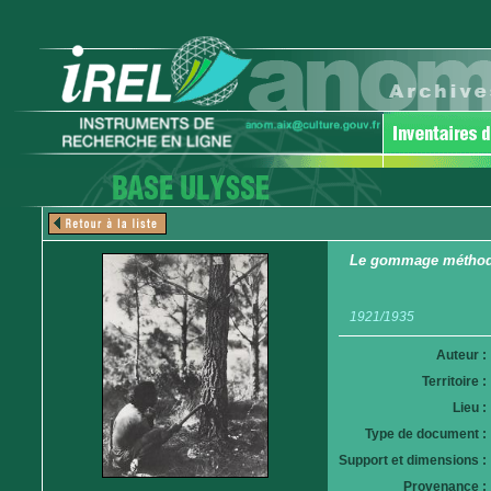
Le gommage méthodiq
1921/1935
Auteur :
Territoire :
Lieu :
Type de document :
Support et dimensions :
Provenance :