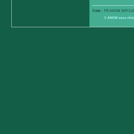
Cote :
FR ANOM 30Fi116
© ANOM sous réserv