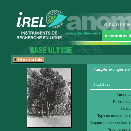
Camphriers âgés de 
1921/1935
Auteur :
Territoire :
Lieu :
Type de document :
Support et dimensions :
Provenance :