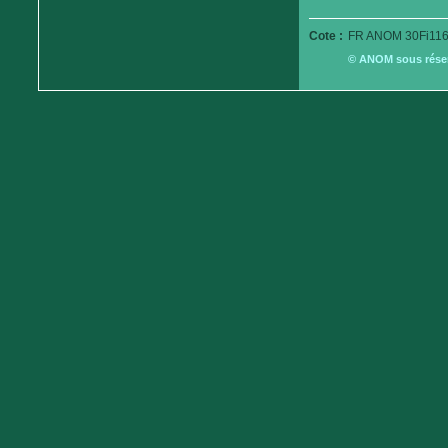
Cote :
FR ANOM 30Fi116
© ANOM sous réserv