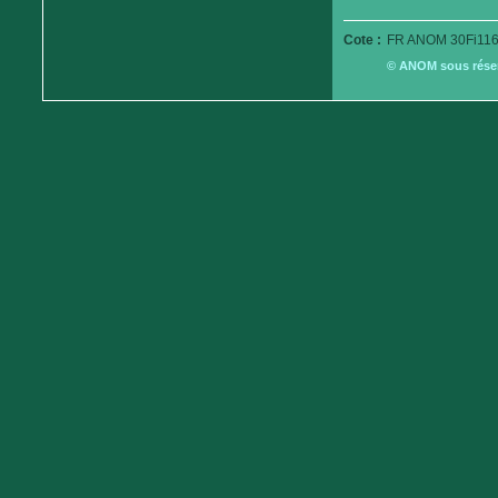
Cote :
FR ANOM 30Fi116
© ANOM sous réserv