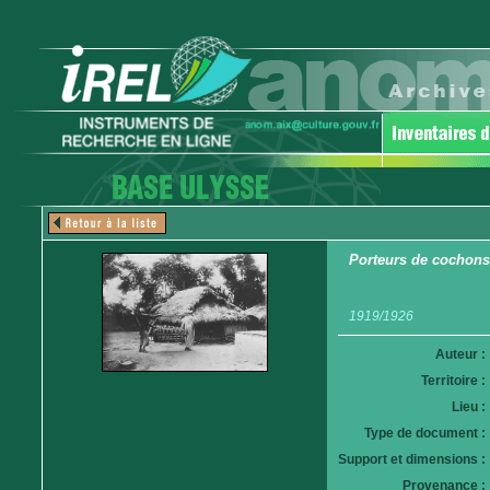
Porteurs de cochons
1919/1926
Auteur :
Territoire :
Lieu :
Type de document :
Support et dimensions :
Provenance :