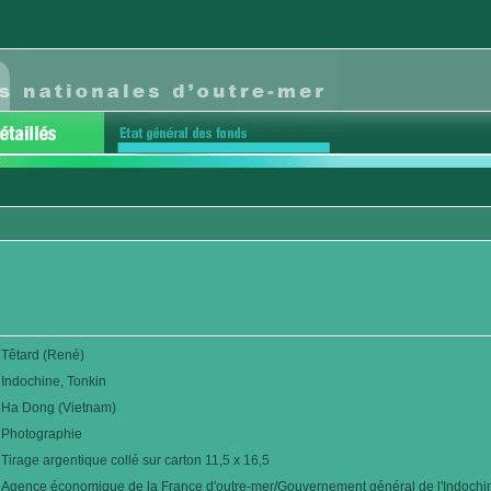
Têtard (René)
Indochine, Tonkin
Ha Dong (Vietnam)
Photographie
Tirage argentique collé sur carton 11,5 x 16,5
Agence économique de la France d'outre-mer/Gouvernement général de l'Indochi