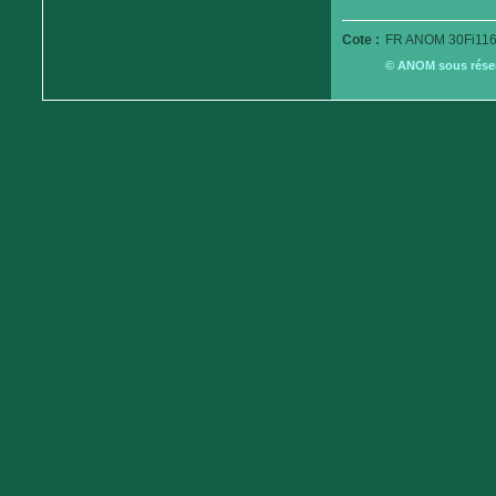
Cote :
FR ANOM 30Fi116
© ANOM sous réserv