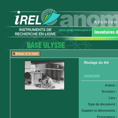
Roulage du thé
1919/1926
Auteur :
Territoire :
Lieu :
Type de document :
Support et dimensions :
Provenance :