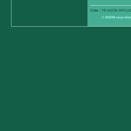
Cote :
FR ANOM 30Fi116
© ANOM sous réserv