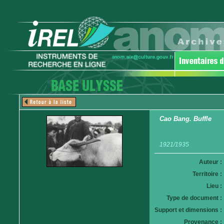
Cao Bang. Buffle
1921/1935
Auteur :
Territoire :
Lieu :
Type de document :
Support et dimensions :
Provenance :