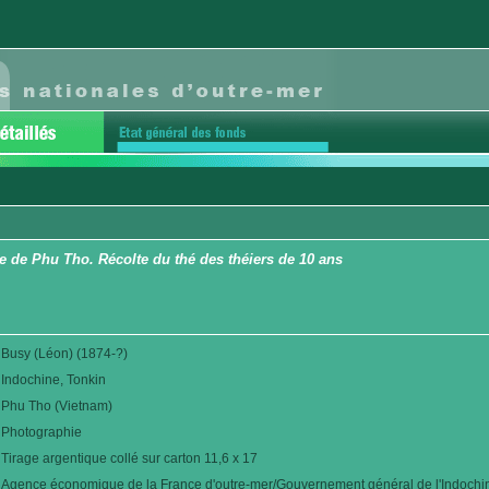
e de Phu Tho. Récolte du thé des théiers de 10 ans
Busy (Léon) (1874-?)
Indochine, Tonkin
Phu Tho (Vietnam)
Photographie
Tirage argentique collé sur carton 11,6 x 17
Agence économique de la France d'outre-mer/Gouvernement général de l'Indochi