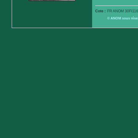
Cote :
FR ANOM 30Fi116
© ANOM sous réserv