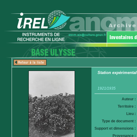
Station expérimental
1921/1935
Auteur :
Territoire :
Lieu :
Type de document :
Support et dimensions :
Provenance :