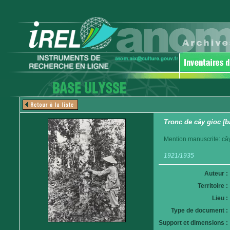
Tronc de cây gioc [b
Mention manuscrite: cây 
1921/1935
Auteur :
Territoire :
Lieu :
Type de document :
Support et dimensions :