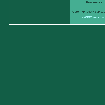
Provenance :
Cote :
FR ANOM 30Fi116
© ANOM sous réserv