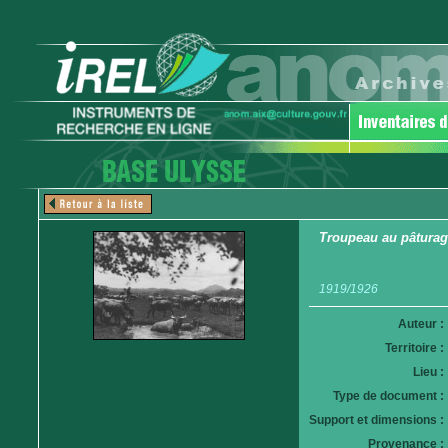
Troupeau au pâturage
1919/1926
Auteur :
Territoire :
Lieu :
Type de document :
Support et dimensions :
Provenance :