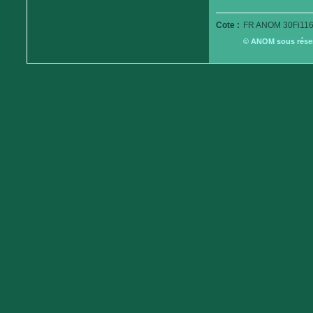
Cote :
FR ANOM 30Fi116
© ANOM sous réserv