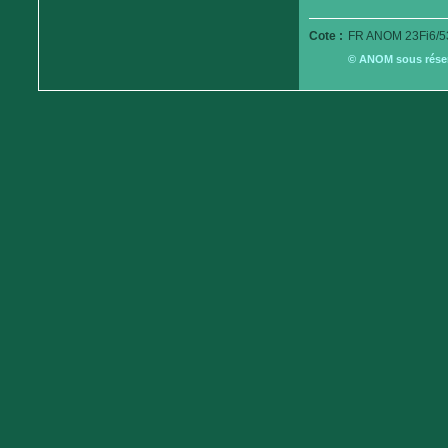
Cote :
FR ANOM 23Fi6/5
© ANOM sous réserv