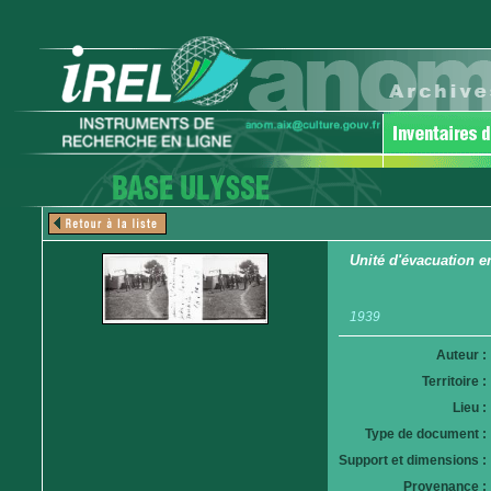
Unité d'évacuation 
1939
Auteur :
Territoire :
Lieu :
Type de document :
Support et dimensions :
Provenance :