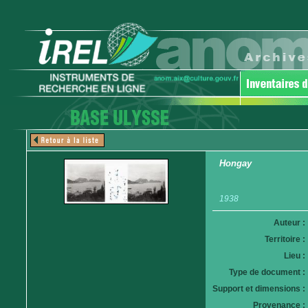
Hongay
1938
Auteur :
Territoire :
Lieu :
Type de document :
Support et dimensions :
Provenance :