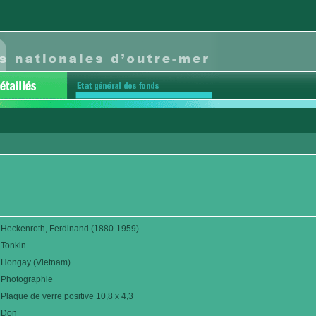
Heckenroth, Ferdinand (1880-1959)
Tonkin
Hongay (Vietnam)
Photographie
Plaque de verre positive 10,8 x 4,3
Don