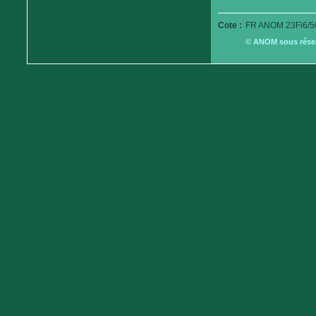
Cote :
FR ANOM 23Fi6/5
© ANOM sous réserv