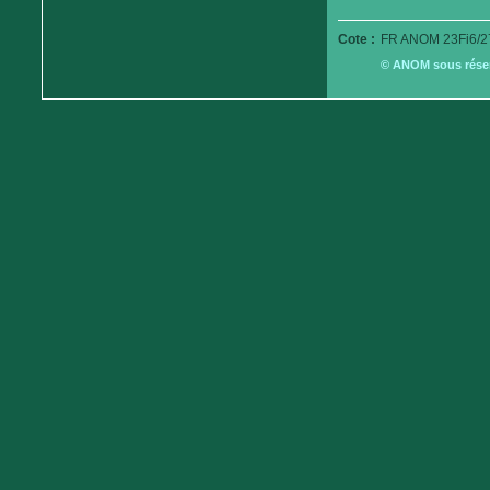
Cote :
FR ANOM 23Fi6/2
© ANOM sous réserv