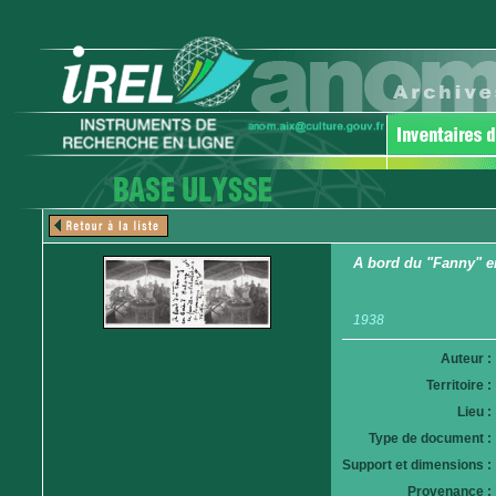
A bord du "Fanny" en
1938
Auteur :
Territoire :
Lieu :
Type de document :
Support et dimensions :
Provenance :