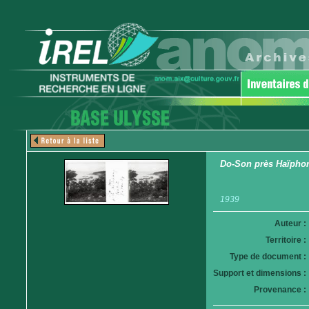
Do-Son près Haïpho
1939
Auteur :
Territoire :
Type de document :
Support et dimensions :
Provenance :