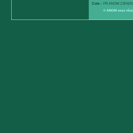
Cote :
FR ANOM 23Fi6/5
© ANOM sous réserv