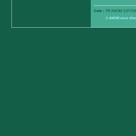
Cote :
FR ANOM 31Fi70/
© ANOM sous réserv