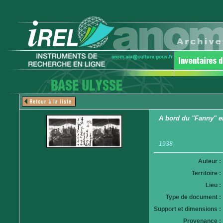
A bord du "Fanny" en
1938
Auteur :
Territoire :
Lieu :
Type de document :
Support et dimensions :
Provenance :