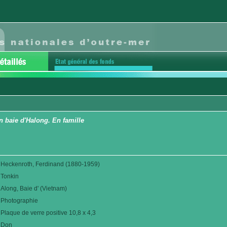
 baie d'Halong. En famille
Heckenroth, Ferdinand (1880-1959)
Tonkin
Along, Baie d' (Vietnam)
Photographie
Plaque de verre positive 10,8 x 4,3
Don