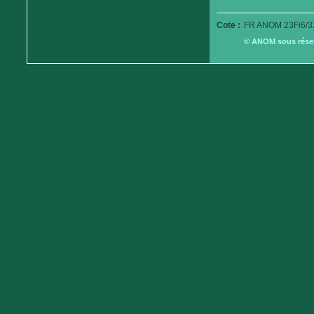
Cote :
FR ANOM 23Fi6/3
© ANOM sous réserv