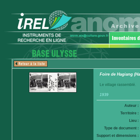
Foire de Hagiang (H
Le village rassemblé.
1939
Auteur :
Territoire :
Lieu :
Type de document :
Support et dimensions :