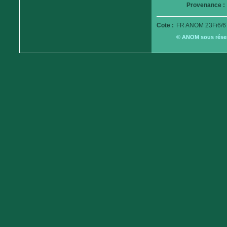
Provenance :
Cote :
FR ANOM 23Fi6/6
© ANOM sous réserv