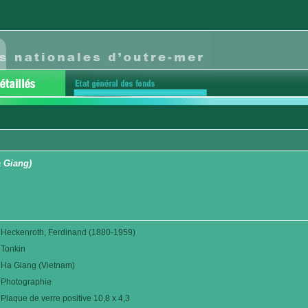
a Giang)
Heckenroth, Ferdinand (1880-1959)
Tonkin
Ha Giang (Vietnam)
Photographie
Plaque de verre positive 10,8 x 4,3