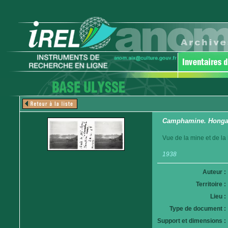
Camphamine. Hong
Vue de la mine et de la
1938
Auteur :
Territoire :
Lieu :
Type de document :
Support et dimensions :