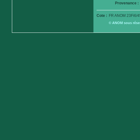
Provenance :
Cote :
FR ANOM 23Fi6/4
© ANOM sous réserv