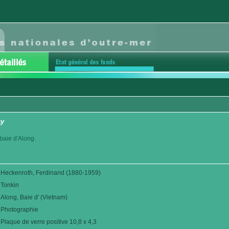
ay
 baie d'Along.
Heckenroth, Ferdinand (1880-1959)
Tonkin
Along, Baie d' (Vietnam)
Photographie
Plaque de verre positive 10,8 x 4,3