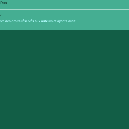
Don
5
e des droits réservés aux auteurs et ayants droit