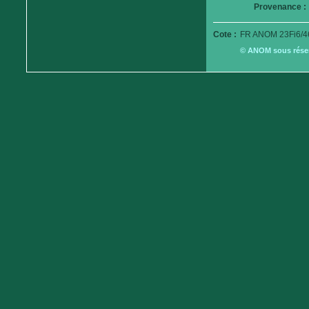
Provenance :
Cote :
FR ANOM 23Fi6/4
© ANOM sous réserv