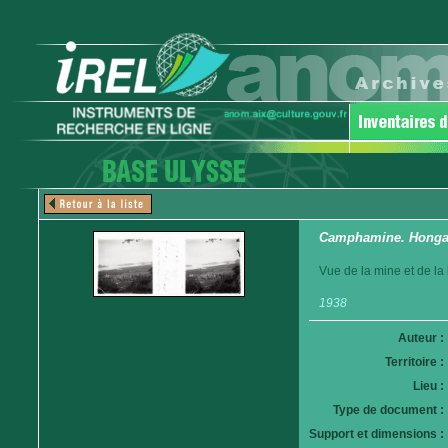
Camphamine. Hong
Vue de la mine et de la
1938
Auteur :
Territoire :
Lieu :
Type de document :
Support et dimensions :