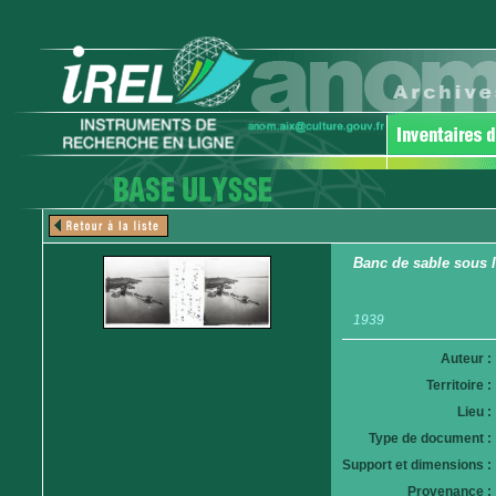
Banc de sable sous 
1939
Auteur :
Territoire :
Lieu :
Type de document :
Support et dimensions :
Provenance :