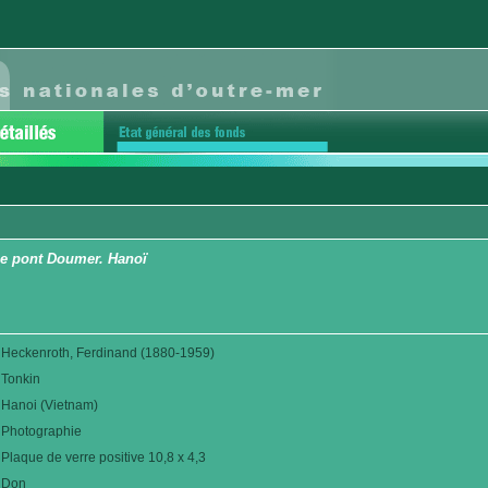
le pont Doumer. Hanoï
Heckenroth, Ferdinand (1880-1959)
Tonkin
Hanoi (Vietnam)
Photographie
Plaque de verre positive 10,8 x 4,3
Don