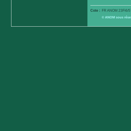
Cote :
FR ANOM 23Fi6/5
© ANOM sous réserv