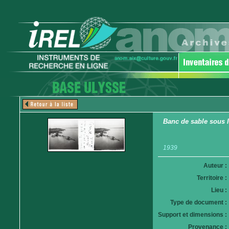
Banc de sable sous 
1939
Auteur :
Territoire :
Lieu :
Type de document :
Support et dimensions :
Provenance :