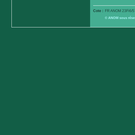
Cote :
FR ANOM 23Fi6/5
© ANOM sous réserv