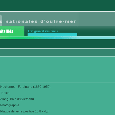
Heckenroth, Ferdinand (1880-1959)
Tonkin
Along, Baie d' (Vietnam)
Photographie
Plaque de verre positive 10,8 x 4,3