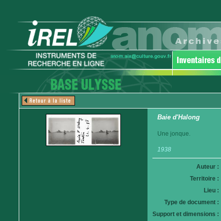
Baie d'Halong
Une jonque.
1938
Auteur :
Territoire :
Lieu :
Type de document :
Support et dimensions :