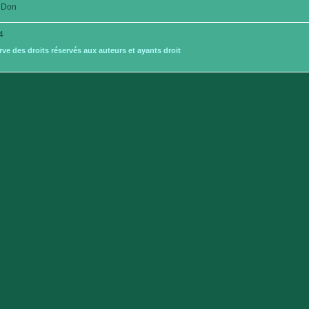
Don
4
e des droits réservés aux auteurs et ayants droit