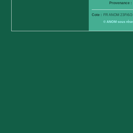
Provenance :
Cote :
FR ANOM 23Fi6/2
© ANOM sous réserv