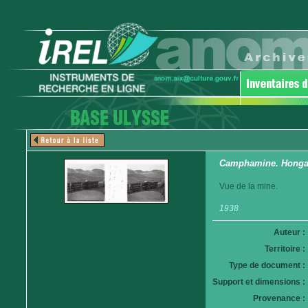
Camphamine. Hong
Vue de la mine.
1938
Auteur :
Territoire :
Type de document :
Support et dimensions :
Provenance :