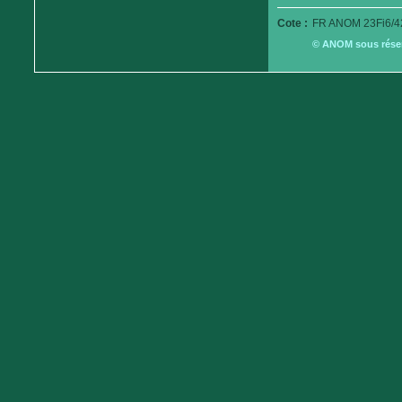
Cote :
FR ANOM 23Fi6/4
© ANOM sous réserv