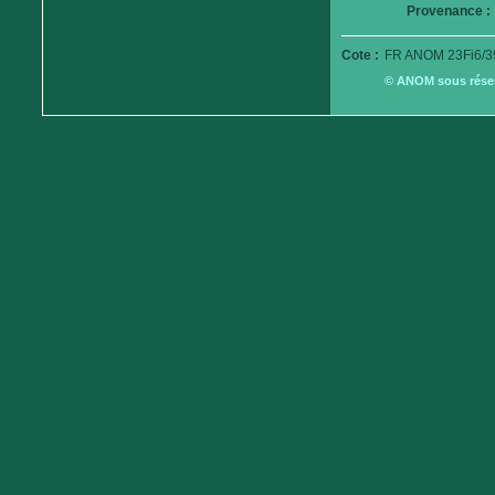
Provenance :
Cote :
FR ANOM 23Fi6/3
© ANOM sous réserv