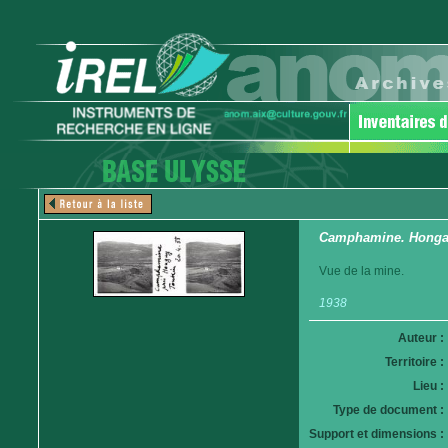
Camphamine. Hong
Vue de la mine.
1938
Auteur :
Territoire :
Lieu :
Type de document :
Support et dimensions :