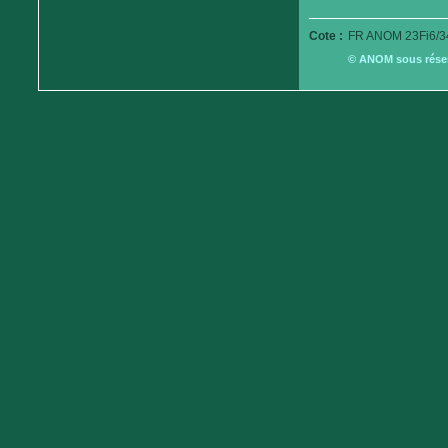
Cote :
FR ANOM 23Fi6/3
© ANOM sous réserv