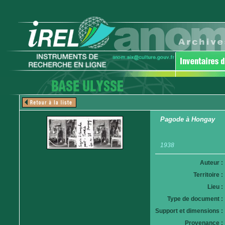
Pagode à Hongay
1938
Auteur :
Territoire :
Lieu :
Type de document :
Support et dimensions :
Provenance :