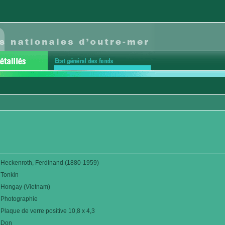
Heckenroth, Ferdinand (1880-1959)
Tonkin
Hongay (Vietnam)
Photographie
Plaque de verre positive 10,8 x 4,3
Don